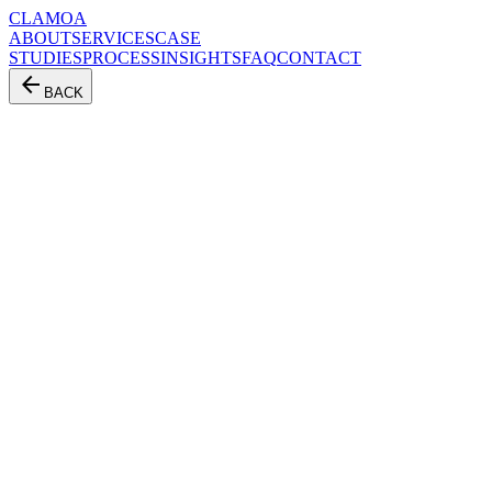
CLAMOA
ABOUT
SERVICES
CASE
STUDIES
PROCESS
INSIGHTS
FAQ
CONTACT
arrow_back
BACK
FROM BRIEF
TO REUSE
패션 PR 대행은 상담 접수부터 브랜드 검토, PR 플랜 제안, 쇼
룸 입점, 스타일리스트 피칭, 셀럽 협찬·클리핑, 주간 보고, 2차
확산까지 8단계로 진행됩니다. CLAMOA는 각 단계에서 무엇
을 운영하고 어떤 결과물을 전달하는지 투명하게 공개합니다.
STEP
01
상담 접수
문의 폼에 브랜드명, 제품 카테고리, 희망 서비스, 캠페인