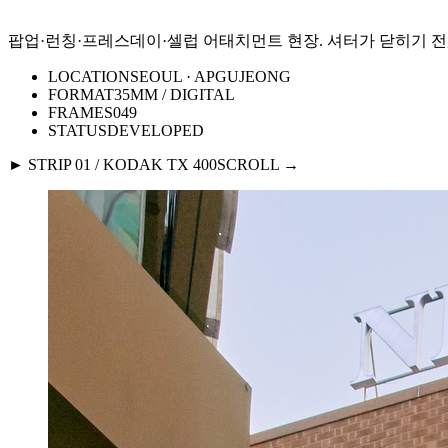
팝업·런칭·프레스데이·셀럽 어태치먼트 현장. 셔터가 닫히기 전
LOCATION
SEOUL · APGUJEONG
FORMAT
35MM / DIGITAL
FRAMES
049
STATUS
DEVELOPED
► STRIP 01 / KODAK TX 400
SCROLL →