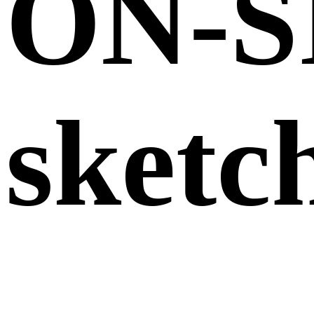
ON-S
sketc