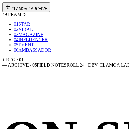
arrow_back
CLAMOA / ARCHIVE
49 FRAMES
01
STAR
02
VIRAL
03
MAGAZINE
04
INFLUENCER
05
EVENT
06
AMBASSADOR
+ REG / 01 +
— ARCHIVE / 05
FIELD NOTES
ROLL 24 · DEV. CLAMOA LA