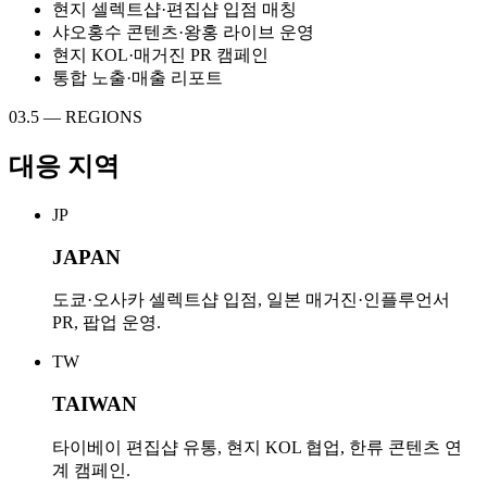
현지 셀렉트샵·편집샵 입점 매칭
샤오홍수 콘텐츠·왕홍 라이브 운영
현지 KOL·매거진 PR 캠페인
통합 노출·매출 리포트
03.5 — REGIONS
대응 지역
JP
JAPAN
도쿄·오사카 셀렉트샵 입점, 일본 매거진·인플루언서
PR, 팝업 운영.
TW
TAIWAN
타이베이 편집샵 유통, 현지 KOL 협업, 한류 콘텐츠 연
계 캠페인.